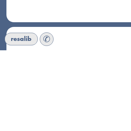
✆
resalib