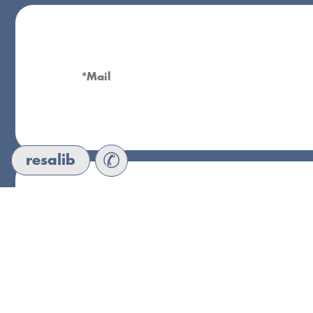
✆
resalib