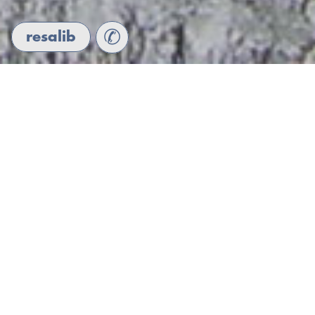
✆
resalib
«On dit souvent de l’amour qu’il est aveugle, il est
visionnaire. Il voit ce que les autres ne voient pas. Il voit
derrière les apparences, derrière toutes ces protections que
je me suis constituées pour protéger mon cœur. (…) Mais
le regard qui m’aime fait fondre toutes les carapaces dans
lesquelles je me suis cachée autrefois pour survivre».
Christiane Singer,
Du bon usage des crises
.
À qui s’adresse la thérapie de
couple ?
Vivre en couple, c’est se confronter quotidiennement au