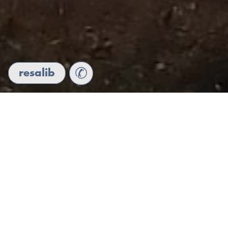
✆
resalib
«On ne voit bien qu’avec le cœur. L’essentiel est invisible
pour les yeux.»
Antoine de Saint-Exupéry,
Le Petit Prince
.
Au Cœur de l'Être
Une thérapie à dimension spirituelle
intégrant sensations, émotions et pensées.
Un espace de soins de l’enfant blessé en